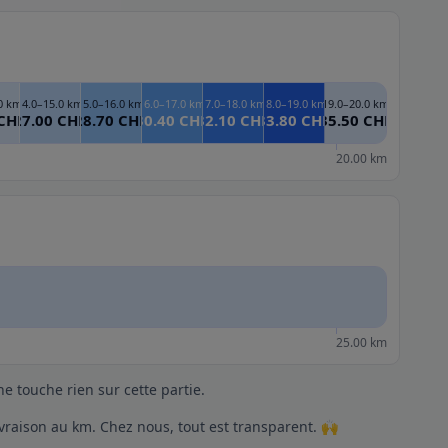
.0 km
14.0–15.0 km
15.0–16.0 km
16.0–17.0 km
17.0–18.0 km
18.0–19.0 km
19.0–20.0 km
 CHF
27.00 CHF
28.70 CHF
30.40 CHF
32.10 CHF
33.80 CHF
35.50 CHF
20.00 km
25.00 km
e touche rien sur cette partie.
vraison au km. Chez nous, tout est transparent. 🙌