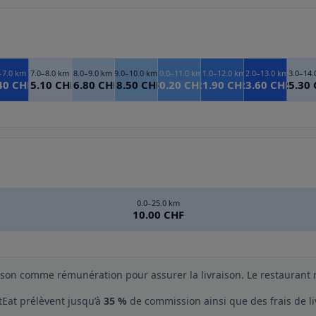
–7.0 km
7.0–8.0 km
8.0–9.0 km
9.0–10.0 km
10.0–11.0 km
11.0–12.0 km
12.0–13.0 km
13.0–14
40 CHF
15.10 CHF
16.80 CHF
18.50 CHF
20.20 CHF
21.90 CHF
23.60 CHF
25.30
0.0–25.0 km
10.00 CHF
ison comme rémunération pour assurer la livraison. Le restaurant n
Eat prélèvent jusqu’à
35 %
de commission ainsi que des frais de li