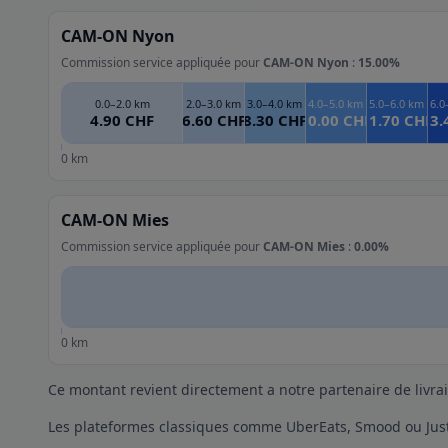
CAM-ON Nyon
Commission service appliquée pour
CAM-ON Nyon
:
15.00%
0.0–2.0 km
2.0–3.0 km
3.0–4.0 km
4.0–5.0 km
5.0–6.0 km
6.0
4.90 CHF
6.60 CHF
8.30 CHF
10.00 CHF
11.70 CHF
13.
0 km
CAM-ON Mies
Commission service appliquée pour
CAM-ON Mies
:
0.00%
0 km
Ce montant revient directement a notre partenaire de livra
Les plateformes classiques comme UberEats, Smood ou Just