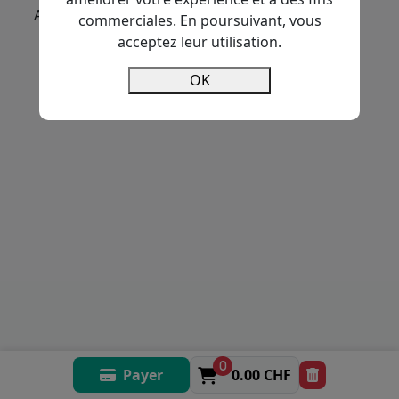
Aucun article trouvé pour cette catégorie.
commerciales. En poursuivant, vous
acceptez leur utilisation.
OK
0
Payer
0.00 CHF