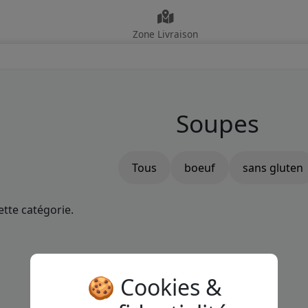
Zone Livraison
Soupes
Tous
boeuf
sans gluten
ette catégorie.
🍪 Cookies &